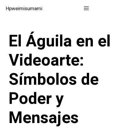
Saltar
Menú
Hpweimisumami
al
contenido
El Águila en el
Videoarte:
Símbolos de
Poder y
Mensajes