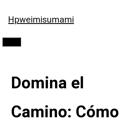
Saltar
al
Hpweimisumami
contenido
Menú
Domina el
Camino: Cómo