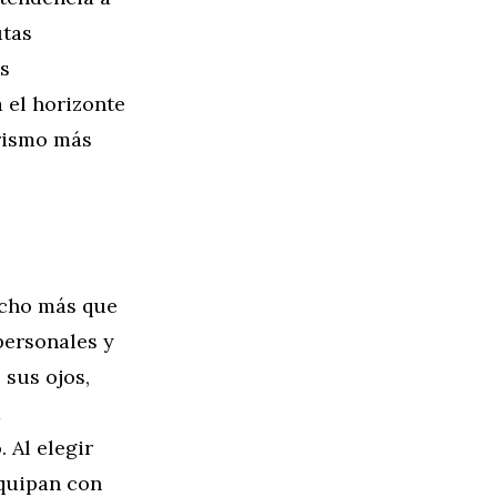
utas
as
 el horizonte
urismo más
ucho más que
personales y
 sus ojos,
a
 Al elegir
equipan con