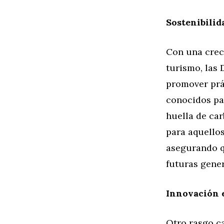
Sostenibilid
Con una creci
turismo, las 
promover prác
conocidos par
huella de car
para aquello
asegurando q
futuras gene
Innovación e
Otro rasgo ca