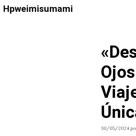
Saltar
Hpweimisumami
al
contenido
«Des
Ojos
Viaj
Únic
30/05/2024
p