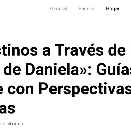
General
Familia
Hogar
tinos a Través de 
 de Daniela»: Guía
e con Perspectiva
as
or
Caitriona