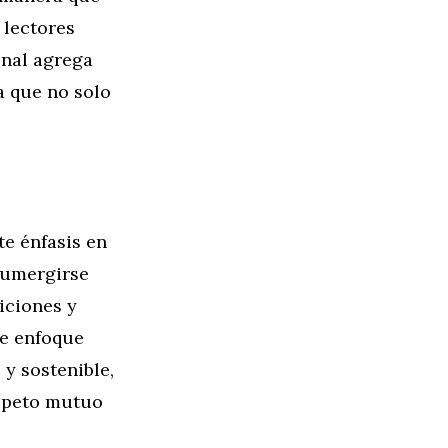
 lectores
onal agrega
a que no solo
te énfasis en
 sumergirse
iciones y
te enfoque
y sostenible,
espeto mutuo