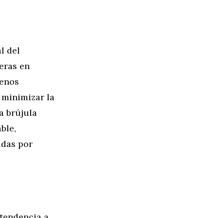
l del
neras en
menos
 minimizar la
a brújula
ble,
adas por
 tendencia a