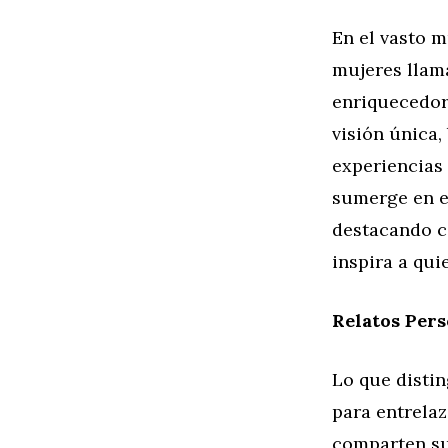
En el vasto m
mujeres llama
enriquecedor
visión única,
experiencias 
sumerge en el
destacando c
inspira a qu
Relatos Per
Lo que distin
para entrelaz
comparten su