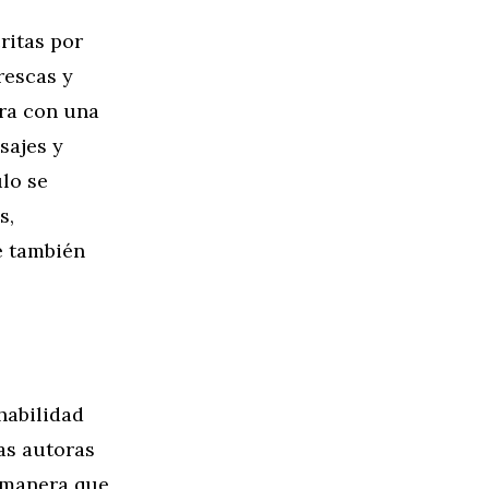
ritas por
rescas y
ura con una
sajes y
ulo se
s,
e también
 habilidad
as autoras
 manera que