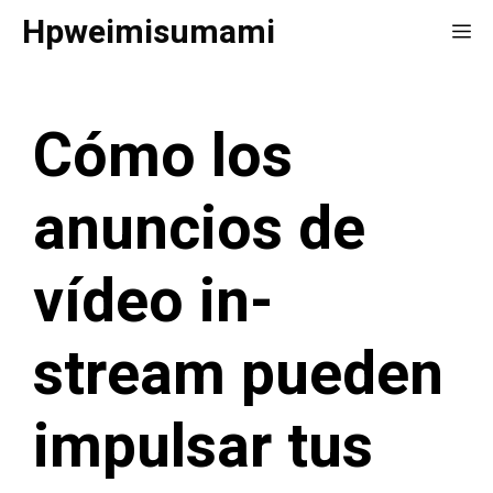
Saltar
Hpweimisumami
Me
al
contenido
Cómo los
anuncios de
vídeo in-
stream pueden
impulsar tus