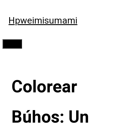
Saltar
al
Hpweimisumami
contenido
Menú
Colorear
Búhos: Un