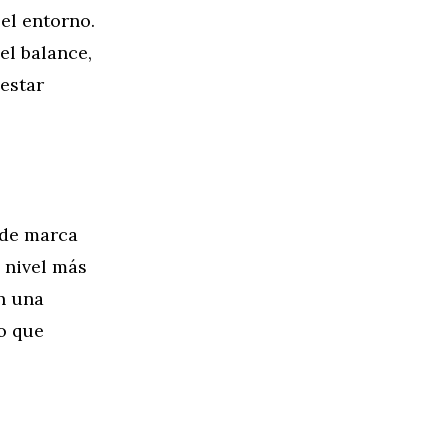
el entorno.
el balance,
nestar
 de marca
 nivel más
n una
o que