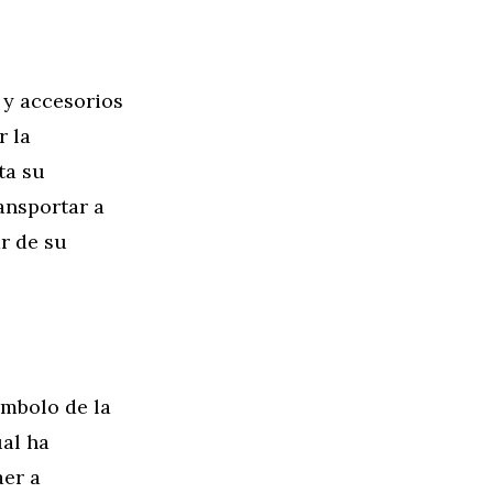
 y accesorios
r la
ta su
ansportar a
ar de su
mbolo de la
ual ha
aer a