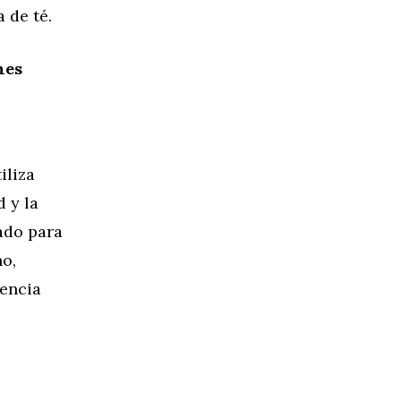
 de té.
nes
iliza
 y la
ado para
no,
iencia