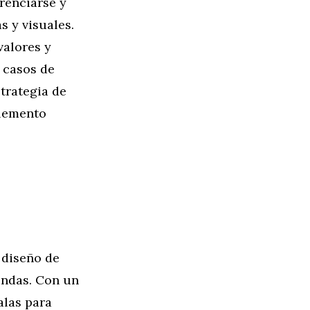
renciarse y
 y visuales.
valores y
 casos de
trategia de
elemento
 diseño de
endas. Con un
alas para