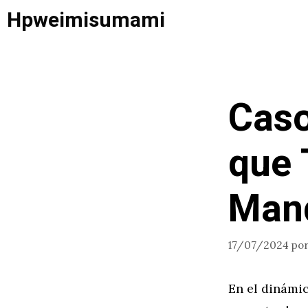
Saltar
Hpweimisumami
al
contenido
Caso
que 
Man
17/07/2024
po
En el dinámi