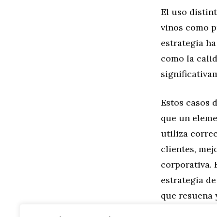
El uso disti
vinos como p
estrategia ha
como la cali
significativa
Estos casos 
que un eleme
utiliza corr
clientes, mej
corporativa.
estrategia de
que resuena 
sobre el
man