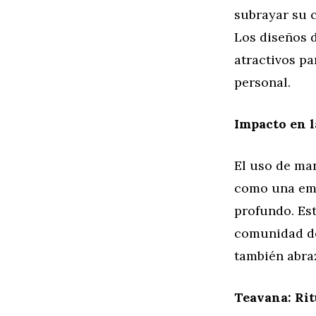
subrayar su c
Los diseños d
atractivos pa
personal.
Impacto en 
El uso de ma
como una emp
profundo. Es
comunidad de
también abraz
Teavana: Rit