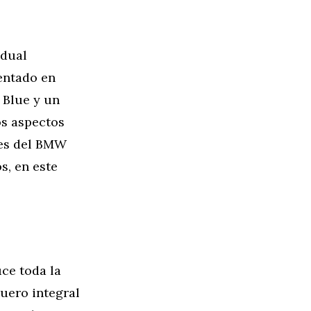
idual
entado en
 Blue y un
os aspectos
nes del BMW
s, en este
ce toda la
cuero integral