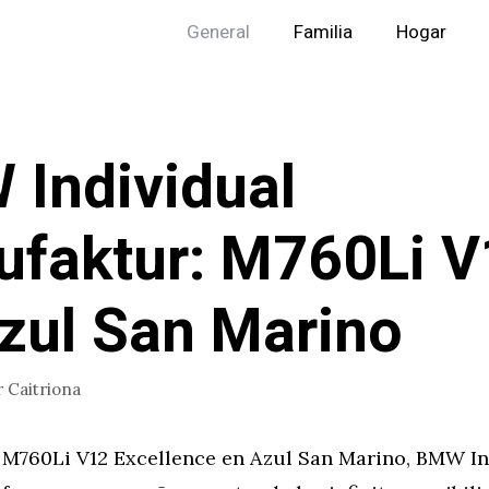
General
Familia
Hogar
Individual
faktur: M760Li V
zul San Marino
r
Caitriona
760Li V12 Excellence en Azul San Marino, BMW In