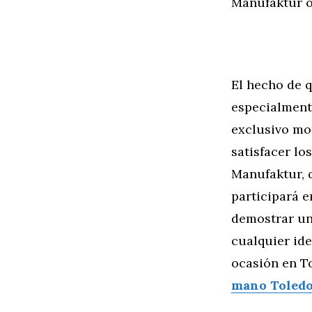
Manufaktur of
El hecho de 
especialmente
exclusivo mo
satisfacer lo
Manufaktur, q
participará 
demostrar una
cualquier id
ocasión en T
mano Toled