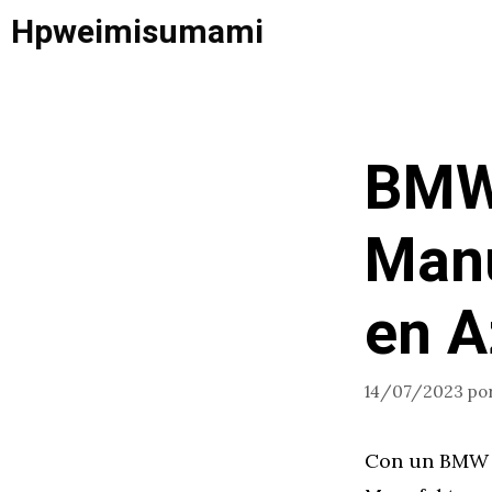
Saltar
Hpweimisumami
al
contenido
BMW 
Manu
en A
14/07/2023
po
Con un BMW M