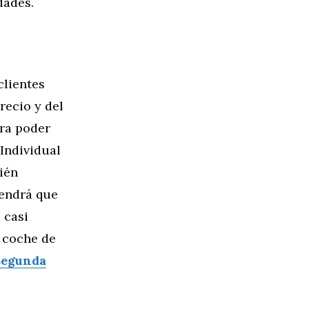
dades.
clientes
recio y del
ara poder
 Individual
ién
tendrá que
 casi
 coche de
segunda