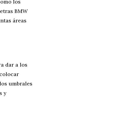
como los
 letras BMW
ántas áreas
a dar a los
colocar
 los umbrales
s y