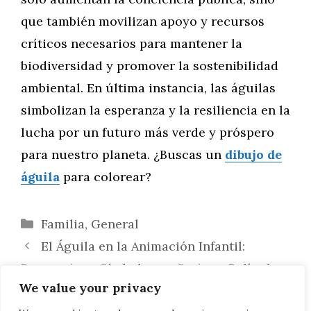
que también movilizan apoyo y recursos
críticos necesarios para mantener la
biodiversidad y promover la sostenibilidad
ambiental. En última instancia, las águilas
simbolizan la esperanza y la resiliencia en la
lucha por un futuro más verde y próspero
para nuestro planeta. ¿Buscas un
dibujo de
águila
para colorear?
Categorías
Familia
,
General
El Águila en la Animación Infantil:
Personajes y Símbolos en Series y Películas
We value your privacy
Águilas en Diseño de Etiquetas y