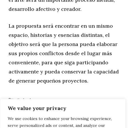
desarrollo afectivo y creador.
La propuesta será encontrar en un mismo
espacio, historias y esencias distintas, el
objetivo será que la persona pueda elaborar
sus propios conflictos desde el lugar más
conveniente, para que siga participando
activamente y pueda conservar la capacidad
de generar pequeños proyectos.
Categorías
Salud
We value your privacy
Los beneficios de los arándanos
¿Qué pasa cuando empiezan a ir al
We use cookies to enhance your browsing experience,
serve personalized ads or content, and analyze our
colegio?