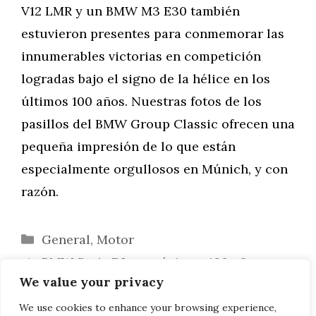
V12 LMR y un BMW M3 E30 también
estuvieron presentes para conmemorar las
innumerables victorias en competición
logradas bajo el signo de la hélice en los
últimos 100 años. Nuestras fotos de los
pasillos del BMW Group Classic ofrecen una
pequeña impresión de lo que están
especialmente orgullosos en Múnich, y con
razón.
Categorías
General
,
Motor
BMW Serie 7 Los próximos 100 años:
We value your privacy
Fotos en directo del Montblanc Serie 7
BMW M2: El fondo de pantalla muestra al
We use cookies to enhance your browsing experience,